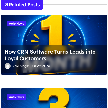
a
Related Posts
t
i
Auto News
o
n
How CRM Software Turns Leads into
Loyal Customers
Ravi Singh
Jun 29, 2026
Auto News