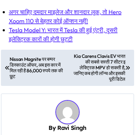
अगर चाहिए दमदार माइलेज और शानदार लुक, तो Hero
Xoom 110 से बेहतर कोई ऑप्शन नहीं!
Tesla Model Y: भारत में Tesla की हुई एंट्री, दूसरी
इलेक्ट्रिक कारों की होगी छुट्टी
P
Kia Carens Clavis EV भारत
Nissan Magnite पर बम्पर
की सबसे सस्ती 7 सीटर इ
o
डिस्काउंट ऑफर, अब इस कार में
लेक्ट्रिक MPV हो सकती है,
मिल रही है 86,000 रुपये तक की
s
जानिए कब होगी लॉन्च और इसकी
छूट
पूरी डिटेल
t
n
a
v
i
By
Ravi Singh
g