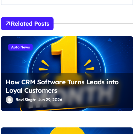
a
t
Related Posts
i
o
n
Auto News
How CRM Software Turns Leads into
Loyal Customers
Ravi Singh
Jun 29, 2026