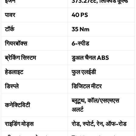
इंजन
373.27cc, लिक्विड कूल्ड
पावर
40 PS
टॉर्क
35 Nm
गियरबॉक्स
6-स्पीड
ब्रेकिंग सिस्टम
डुअल चैनल ABS
हेडलाइट
फुल एलईडी
डिस्प्ले
डिजिटल मीटर
ब्लूटूथ, कॉल/एसएमएस
कनेक्टिविटी
अलर्ट
राइडिंग मोड्स
रोड, स्पोर्ट, रेन, ऑफ-रोड